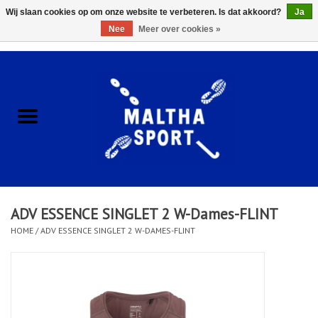
Wij slaan cookies op om onze website te verbeteren. Is dat akkoord?
Ja
Nee
Meer over cookies »
0 Artikelen - €0,00
Home
ACCESSOIRES/HARDWARE
SCHOENEN
KLEDING
ADV ESSENCE SINGLET 2 W-Dames-FLINT
CLUBSHOPS
HOME
/
ADV ESSENCE SINGLET 2 W-DAMES-FLINT
SCHOLEN
Afspraak Loop Analyse