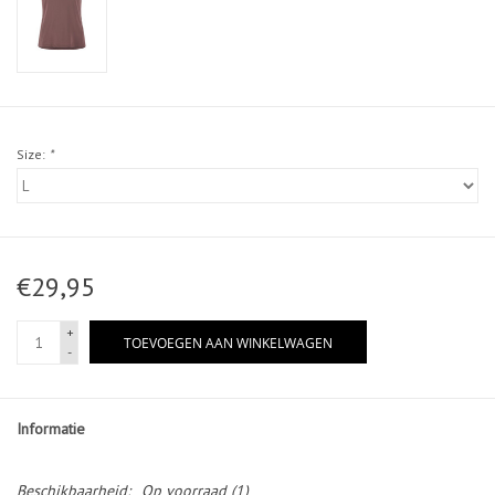
Size:
*
€29,95
+
TOEVOEGEN AAN WINKELWAGEN
-
Informatie
Beschikbaarheid:
Op voorraad
(1)