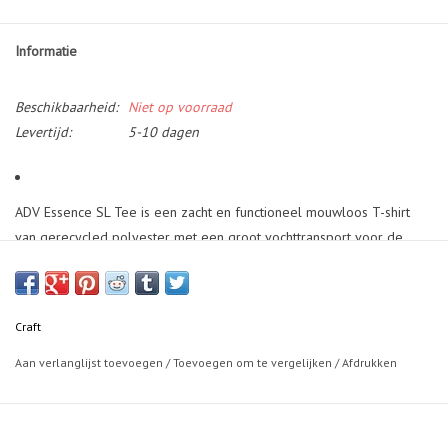
Informatie
Beschikbaarheid:
Niet op voorraad
Levertijd:
5-10 dagen
ADV Essence SL Tee is een zacht en functioneel mouwloos T-shirt
van gerecycled polyester met een groot vochttransport voor de
dagelijkse training. Bovendien heeft deze geavanceerde trainingstop
een ergonomisch ontwerp voor een optimale pasvorm,
bewegingsvrijheid en comfort. - Gerecycleerd polyester - Mesh
Craft
details voor betere ventilatie - Verborgen ritszak aan rechterzijde -
Normale pasvorm
Aan verlanglijst toevoegen
/
Toevoegen om te vergelijken
/
Afdrukken
Body 95% Polyester-recycled 5% Elastane Upper back body 100%
Polyester-recycled