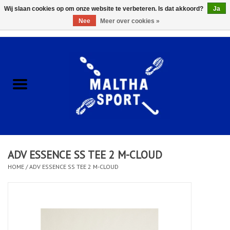
Wij slaan cookies op om onze website te verbeteren. Is dat akkoord?
Ja
Nee
Meer over cookies »
0 Artikelen - €0,00
Home
ACCESSOIRES/HARDWARE
SCHOENEN
KLEDING
ADV ESSENCE SS TEE 2 M-CLOUD
CLUBSHOPS
HOME
/
ADV ESSENCE SS TEE 2 M-CLOUD
SCHOLEN
Afspraak Loop Analyse