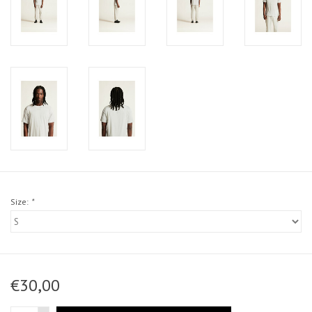
Size:
*
€30,00