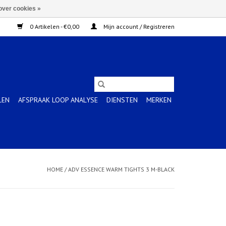
over cookies »
0 Artikelen - €0,00
Mijn account / Registreren
LEN
AFSPRAAK LOOP ANALYSE
DIENSTEN
MERKEN
HOME
/
ADV ESSENCE WARM TIGHTS 3 M-BLACK