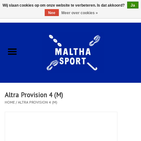
Wij slaan cookies op om onze website te verbeteren. Is dat akkoord?
Ja
Nee
Meer over cookies »
0 Artikelen - €0,00
Home
ACCESSOIRES/HARDWARE
SCHOENEN
KLEDING
Altra Provision 4 (M)
CLUBSHOPS
HOME
/
ALTRA PROVISION 4 (M)
SCHOLEN
Afspraak Loop Analyse