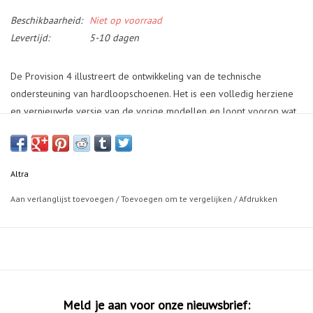
Beschikbaarheid:
Niet op voorraad
Levertijd:
5-10 dagen
De Provision 4 illustreert de ontwikkeling van de technische
ondersteuning van hardloopschoenen. Het is een volledig herziene
en vernieuwde versie van de vorige modellen en loopt voorop wat
betreft natuurlijke biomechanische ontwikkelingen. Naast een mediale
GuideRail hebben we een nieuwe boogfunctie ontwikkeld. Dit is een
unieke functie van Altra die gebruikmaakt van proprioceptie om de
Altra
pronatie te vertragen en je stapcyclus te neutraliseren. Deze functie
is een nieuwe, revolutionaire manier van alleen ondersteuning
Aan verlanglijst toevoegen
/
Toevoegen om te vergelijken
/
Afdrukken
bieden wanneer je deze nodig hebt zonder je natuurlijke pas te
belemmeren. Elk type hardloper zal blij zijn met deze nieuwe
benadering van een begeleide, natuurlijke voetbeweging.
Features
Meld je aan voor onze nieuwsbrief: