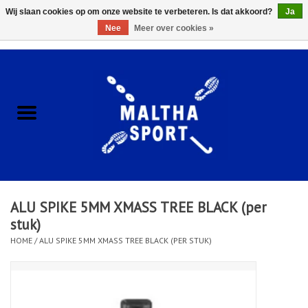
Wij slaan cookies op om onze website te verbeteren. Is dat akkoord?
Ja
Nee
Meer over cookies »
0 Artikelen - €0,00
Home
ACCESSOIRES/HARDWARE
SCHOENEN
KLEDING
ALU SPIKE 5MM XMASS TREE BLACK (per
CLUBSHOPS
stuk)
HOME
/
ALU SPIKE 5MM XMASS TREE BLACK (PER STUK)
SCHOLEN
Afspraak Loop Analyse