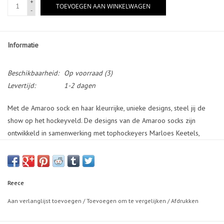
+
TOEVOEGEN AAN WINKELWAGEN
-
Informatie
Beschikbaarheid:
Op voorraad
(3)
Levertijd:
1-2 dagen
Met de Amaroo sock en haar kleurrijke, unieke designs, steel jij de
show op het hockeyveld. De designs van de Amaroo socks zijn
ontwikkeld in samenwerking met tophockeyers Marloes Keetels,
Pepijn Luijkx, Sian Keil, Jelle Galema, Josine Koning, Glenn Schuurman
en Lars Balk! De kousen hebben daardoor een unieke print en
persoonlijk verhaal meegekregen. De Amaroo Sock is een
hoogwaardige hockeysok gemaakt van elastan en polyamide. De sok
Reece
heeft een perfecte pasvorm, met een anatomische voet en een
Aan verlanglijst toevoegen
/
Toevoegen om te vergelijken
/
Afdrukken
comfortabele zool en hiel van badstof. De elastische boord houdt de
sok goed op z'n plek. De sok is naadloos gestikt voor optimaal