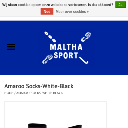
Wij slaan cookies op om onze website te verbeteren. Is dat akkoord?
Ja
Nee
Meer over cookies »
0 Artikelen - €0,00
Home
ACCESSOIRES/HARDWARE
SCHOENEN
KLEDING
Amaroo Socks-White-Black
CLUBSHOPS
HOME
/
AMAROO SOCKS-WHITE-BLACK
SCHOLEN
Afspraak Loop Analyse