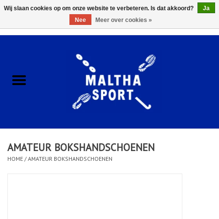
Wij slaan cookies op om onze website te verbeteren. Is dat akkoord?
Ja
Nee
Meer over cookies »
0 Artikelen - €0,00
Home
ACCESSOIRES/HARDWARE
SCHOENEN
KLEDING
AMATEUR BOKSHANDSCHOENEN
CLUBSHOPS
HOME
/
AMATEUR BOKSHANDSCHOENEN
SCHOLEN
Afspraak Loop Analyse