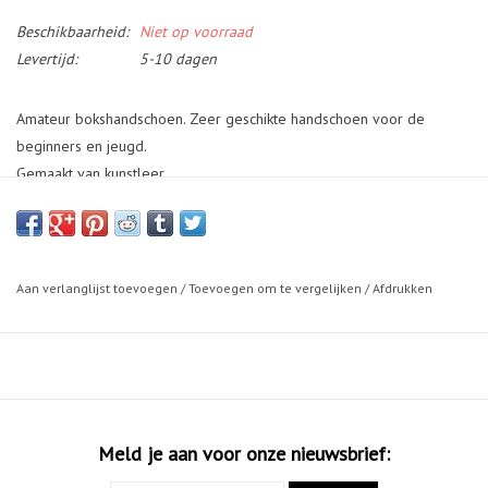
Beschikbaarheid:
Niet op voorraad
Levertijd:
5-10 dagen
Amateur bokshandschoen. Zeer geschikte handschoen voor de
beginners en jeugd.
Gemaakt van kunstleer.
Kleur: zwart/rood
Gewicht: 4 - 16oz
Welke maat handschoenen heb ik nodig?
Aan verlanglijst toevoegen
/
Toevoegen om te vergelijken
/
Afdrukken
Maak een keuze aan de hand van uw lichaamsgewicht
Gewicht - Maat
< 25 kg - 4 oz
25 - 35 kg - 6 oz
35 - 45 kg - 8 oz
Meld je aan voor onze nieuwsbrief:
45 - 55 kg - 10 oz