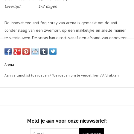
Levertijd:
1-2 dagen
De innovatieve anti-fog spray van arena is gemaakt om de anti
condenslaag van een zwembril op een makkelijke en snelle manier
te vernieuwen. De spray kan direct, vanaf een afstand van ongeveer
20 cm, aan de binnenkant gespoten worden. Het is niet nodig om de
zwembril achteraf af te spoelen. De zwembril kan direct gebruikt
worden, zonder wachttijd. De anti-fog spray is veilig voor de ogen en
Arena
zeer efficient.
Aan verlanglijst toevoegen
/
Toevoegen om te vergelijken
/
Afdrukken
Materiaal: polyoxyethy sorbitan: mono-oleate, PVC-vrij, Features:
veilig voor de ogen: afvegen of wachten is niet nodig: snel: effectief:
praktisch: helder zicht
Meld je aan voor onze nieuwsbrief: