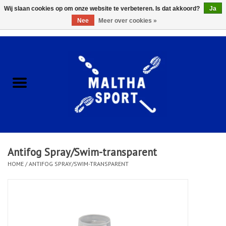
Wij slaan cookies op om onze website te verbeteren. Is dat akkoord?
Ja
Nee
Meer over cookies »
0 Artikelen - €0,00
Home
ACCESSOIRES/HARDWARE
SCHOENEN
KLEDING
Antifog Spray/Swim-transparent
CLUBSHOPS
HOME
/
ANTIFOG SPRAY/SWIM-TRANSPARENT
SCHOLEN
Afspraak Loop Analyse