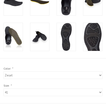
Color:
*
Size:
*