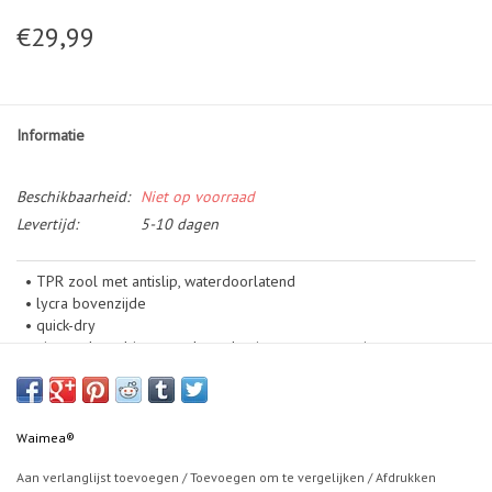
€29,99
Informatie
Beschikbaarheid:
Niet op voorraad
Levertijd:
5-10 dagen
• TPR zool met antislip, waterdoorlatend
• lycra bovenzijde
• quick-dry
• uitneembare binnenzool met honingraat constructie
• bijna naadloos, dus comfortabel
• aantreklus achter de hiel
Waimea®
Aan verlanglijst toevoegen
/
Toevoegen om te vergelijken
/
Afdrukken