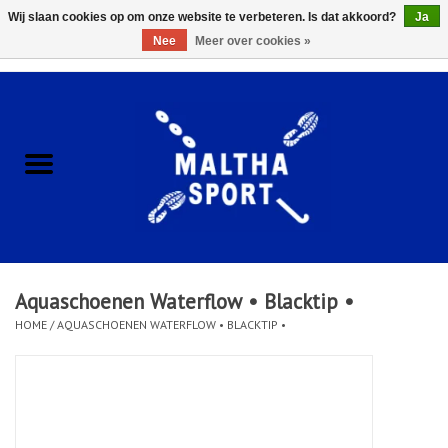
Wij slaan cookies op om onze website te verbeteren. Is dat akkoord?
Ja
Nee
Meer over cookies »
0 Artikelen - €0,00
Home
ACCESSOIRES/HARDWARE
SCHOENEN
KLEDING
Aquaschoenen Waterflow • Blacktip •
CLUBSHOPS
HOME
/
AQUASCHOENEN WATERFLOW • BLACKTIP •
SCHOLEN
Afspraak Loop Analyse