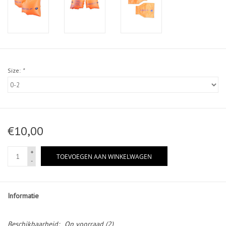
Size:
*
€10,00
+
TOEVOEGEN AAN WINKELWAGEN
-
Informatie
Beschikbaarheid:
Op voorraad
(2)