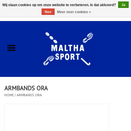
Wij slaan cookies op om onze website te verbeteren. Is dat akkoord?
Ja
Nee
Meer over cookies »
0 Artikelen - €0,00
Home
ACCESSOIRES/HARDWARE
SCHOENEN
KLEDING
ARMBANDS ORA
CLUBSHOPS
HOME
/
ARMBANDS ORA
SCHOLEN
Afspraak Loop Analyse