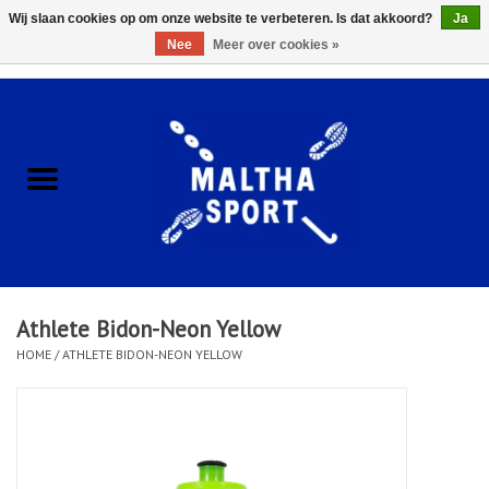
Wij slaan cookies op om onze website te verbeteren. Is dat akkoord?
Ja
Nee
Meer over cookies »
0 Artikelen - €0,00
Home
ACCESSOIRES/HARDWARE
SCHOENEN
KLEDING
Athlete Bidon-Neon Yellow
CLUBSHOPS
HOME
/
ATHLETE BIDON-NEON YELLOW
SCHOLEN
Afspraak Loop Analyse