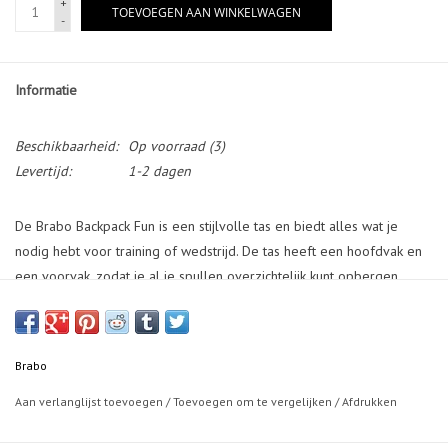
+
TOEVOEGEN AAN WINKELWAGEN
-
Informatie
Beschikbaarheid:
Op voorraad
(3)
Levertijd:
1-2 dagen
De Brabo Backpack Fun is een stijlvolle tas en biedt alles wat je
nodig hebt voor training of wedstrijd. De tas heeft een hoofdvak en
een voorvak, zodat je al je spullen overzichtelijk kunt opbergen.
Dankzij het geïntegreerde stick sleeve neem je je Brabo hockeystick
veilig en gemakkelijk mee, ook tijdens het fietsen.De rugzak is
gemaakt van sterk polyester en biedt alles wat je nodig hebt om
Brabo
goed voorbereid het veld op te gaan.De Brabo Backpack Fun is in
verschillende kleuren verkrijgbaar:Marble PinkMarble WhiteMarble
Aan verlanglijst toevoegen
/
Toevoegen om te vergelijken
/
Afdrukken
BlackLeopard/ BlackBlackNavy