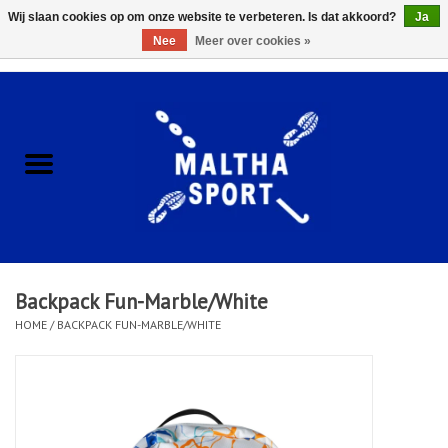
Wij slaan cookies op om onze website te verbeteren. Is dat akkoord?
Ja
Nee
Meer over cookies »
0 Artikelen - €0,00
Home
ACCESSOIRES/HARDWARE
SCHOENEN
KLEDING
Backpack Fun-Marble/White
CLUBSHOPS
HOME
/
BACKPACK FUN-MARBLE/WHITE
SCHOLEN
Afspraak Loop Analyse