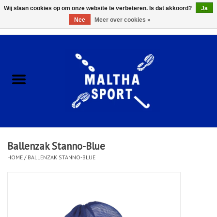
Wij slaan cookies op om onze website te verbeteren. Is dat akkoord?
Ja
Nee
Meer over cookies »
0 Artikelen - €0,00
Home
ACCESSOIRES/HARDWARE
SCHOENEN
KLEDING
Ballenzak Stanno-Blue
CLUBSHOPS
HOME
/
BALLENZAK STANNO-BLUE
SCHOLEN
Afspraak Loop Analyse