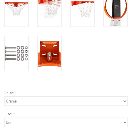
Color:
*
Size:
*