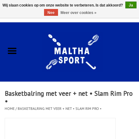
Wij slaan cookies op om onze website te verbeteren. Is dat akkoord?
Ja
Nee
Meer over cookies »
0 Artikelen - €0,00
Home
ACCESSOIRES/HARDWARE
SCHOENEN
KLEDING
Basketbalring met veer + net • Slam Rim Pro
CLUBSHOPS
•
HOME
/
BASKETBALRING MET VEER + NET • SLAM RIM PRO •
SCHOLEN
Afspraak Loop Analyse