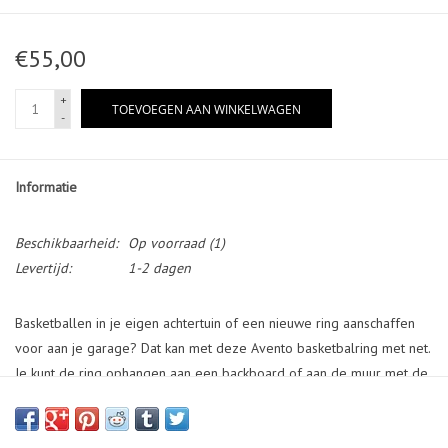
€55,00
+
TOEVOEGEN AAN WINKELWAGEN
-
Informatie
Beschikbaarheid:
Op voorraad
(1)
Levertijd:
1-2 dagen
Basketballen in je eigen achtertuin of een nieuwe ring aanschaffen
voor aan je garage? Dat kan met deze Avento basketbalring met net.
Je kunt de ring ophangen aan een backboard of aan de muur met de
inbegrepen bevestigingsmaterialen. De extra stevige ring kan door
een stalen veer zelfs meebewegen bij het dunken.