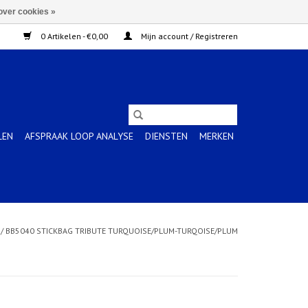
over cookies »
0 Artikelen - €0,00
Mijn account / Registreren
LEN
AFSPRAAK LOOP ANALYSE
DIENSTEN
MERKEN
/
BB5040 STICKBAG TRIBUTE TURQUOISE/PLUM-TURQOISE/PLUM