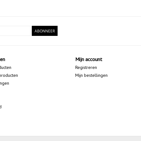
ABONNEER
ten
Mijn account
ducten
Registreren
producten
Mijn bestellingen
ingen
d