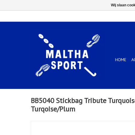
Wij slaan coo
HOME
A
BB5040 Stickbag Tribute Turquoi
Turqoise/Plum