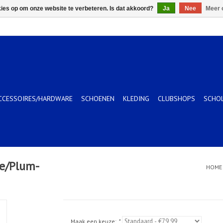
kies op om onze website te verbeteren. Is dat akkoord?
Ja
Nee
Meer 
CCESSOIRES/HARDWARE
SCHOENEN
KLEDING
CLUBSHOPS
SCHO
se/Plum-
HOME
Maak een keuze:
*