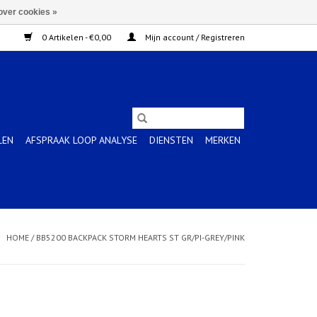
over cookies »
0 Artikelen - €0,00
Mijn account / Registreren
LEN
AFSPRAAK LOOP ANALYSE
DIENSTEN
MERKEN
HOME
/
BB5200 BACKPACK STORM HEARTS ST GR/PI-GREY/PINK