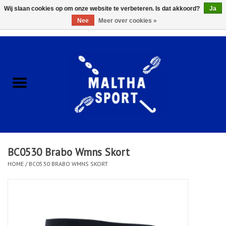
Wij slaan cookies op om onze website te verbeteren. Is dat akkoord?
Ja
Nee
Meer over cookies »
0 Artikelen - €0,00
Home
ACCESSOIRES/HARDWARE
SCHOENEN
KLEDING
BC0530 Brabo Wmns Skort
CLUBSHOPS
HOME
/
BC0530 BRABO WMNS SKORT
SCHOLEN
Afspraak Loop Analyse