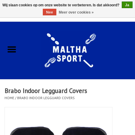
Wij slaan cookies op om onze website te verbeteren. Is dat akkoord?
Ja
Nee
Meer over cookies »
0 Artikelen - €0,00
Home
ACCESSOIRES/HARDWARE
SCHOENEN
KLEDING
Brabo Indoor Legguard Covers
CLUBSHOPS
HOME
/
BRABO INDOOR LEGGUARD COVERS
SCHOLEN
Afspraak Loop Analyse