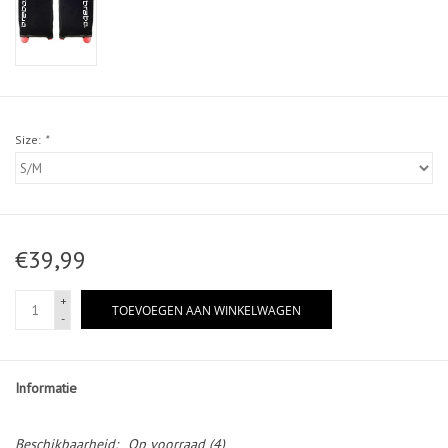
Size:
*
€39,99
+
TOEVOEGEN AAN WINKELWAGEN
-
Informatie
Beschikbaarheid:
Op voorraad
(4)