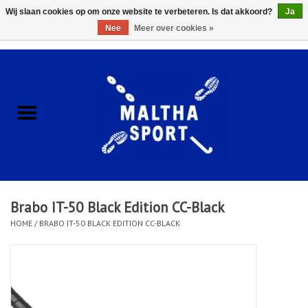
Wij slaan cookies op om onze website te verbeteren. Is dat akkoord?
Ja
Nee
Meer over cookies »
0 Artikelen - €0,00
Home
ACCESSOIRES/HARDWARE
SCHOENEN
KLEDING
Brabo IT-50 Black Edition CC-Black
CLUBSHOPS
HOME
/
BRABO IT-50 BLACK EDITION CC-BLACK
SCHOLEN
Afspraak Loop Analyse