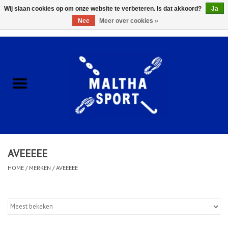
Wij slaan cookies op om onze website te verbeteren. Is dat akkoord?
Ja
Nee
Meer over cookies »
0 Artikelen - €0,00
Home
ACCESSOIRES/HARDWARE
SCHOENEN
KLEDING
AVEEEEE
CLUBSHOPS
HOME
/
MERKEN
/
AVEEEEE
SCHOLEN
Afspraak Loop Analyse