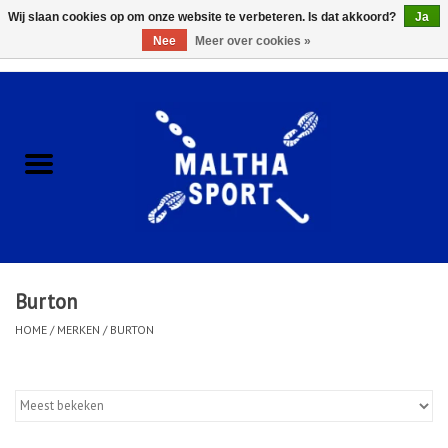
Wij slaan cookies op om onze website te verbeteren. Is dat akkoord?
Ja
Nee
Meer over cookies »
0 Artikelen - €0,00
Home
ACCESSOIRES/HARDWARE
SCHOENEN
KLEDING
Burton
CLUBSHOPS
HOME
/
MERKEN
/
BURTON
SCHOLEN
Afspraak Loop Analyse