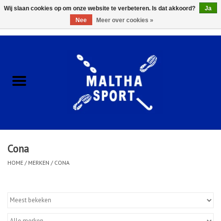
Wij slaan cookies op om onze website te verbeteren. Is dat akkoord?
Ja
Nee
Meer over cookies »
0 Artikelen - €0,00
Home
ACCESSOIRES/HARDWARE
SCHOENEN
KLEDING
Cona
CLUBSHOPS
HOME
/
MERKEN
/
CONA
SCHOLEN
Afspraak Loop Analyse