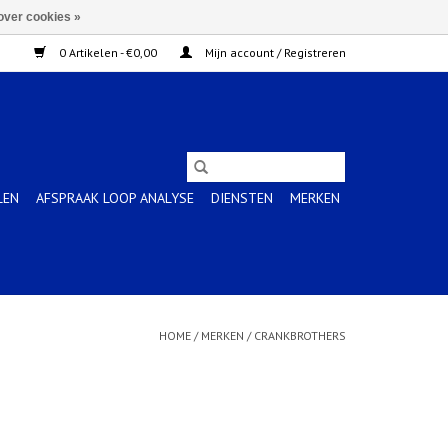
over cookies »
0 Artikelen - €0,00
Mijn account / Registreren
LEN
AFSPRAAK LOOP ANALYSE
DIENSTEN
MERKEN
HOME
/
MERKEN
/
CRANKBROTHERS