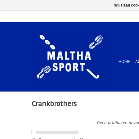
Wij slaan coo
HOME
A
Crankbrothers
Geen producten gevon