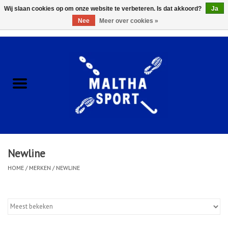
Wij slaan cookies op om onze website te verbeteren. Is dat akkoord?
Ja
Nee
Meer over cookies »
0 Artikelen - €0,00
Home
ACCESSOIRES/HARDWARE
SCHOENEN
KLEDING
Newline
CLUBSHOPS
HOME
/
MERKEN
/
NEWLINE
SCHOLEN
Afspraak Loop Analyse