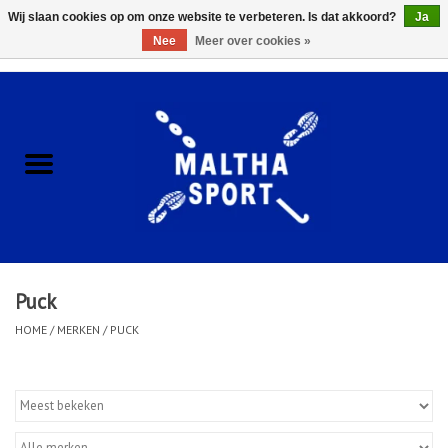
Wij slaan cookies op om onze website te verbeteren. Is dat akkoord?
Ja
Nee
Meer over cookies »
0 Artikelen - €0,00
Home
ACCESSOIRES/HARDWARE
SCHOENEN
KLEDING
Puck
CLUBSHOPS
HOME
/
MERKEN
/
PUCK
SCHOLEN
Afspraak Loop Analyse