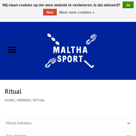
Wij slaan cookies op om onze website te verbeteren. Is dat akkoord?
Ja
Nee
Meer over cookies »
0 Artikelen - €0,00
Home
ACCESSOIRES/HARDWARE
SCHOENEN
KLEDING
Ritual
CLUBSHOPS
HOME
/
MERKEN
/
RITUAL
SCHOLEN
Afspraak Loop Analyse