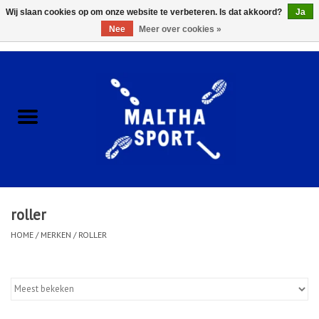
Wij slaan cookies op om onze website te verbeteren. Is dat akkoord?
Ja
Nee
Meer over cookies »
0 Artikelen - €0,00
Home
ACCESSOIRES/HARDWARE
SCHOENEN
KLEDING
roller
CLUBSHOPS
HOME
/
MERKEN
/
ROLLER
SCHOLEN
Afspraak Loop Analyse