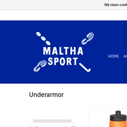
Wij slaan coo
HOME
A
Underarmor
32oz Sideline Sque
Orange
TOEVOEGEN AAN WIN