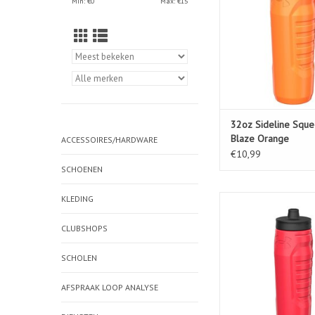
Min: €
0
Max: €
15
32oz Sideline Squ
Blaze Orange
ACCESSOIRES/HARDWARE
€10,99
SCHOENEN
KLEDING
32oz Sideline Squ
TOEVOEGEN AAN WIN
CLUBSHOPS
SCHOLEN
AFSPRAAK LOOP ANALYSE