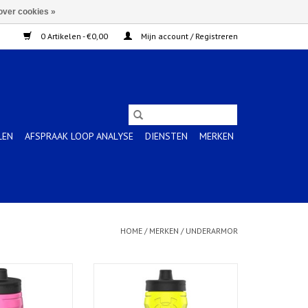
over cookies »
0 Artikelen - €0,00
Mijn account / Registreren
LEN
AFSPRAAK LOOP ANALYSE
DIENSTEN
MERKEN
HOME
/
MERKEN
/
UNDERARMOR
queeze Penta Pink
32oz Sideline Squeeze Hi Vis
Yellow
N WINKELWAGEN
TOEVOEGEN AAN WINKELWAGEN