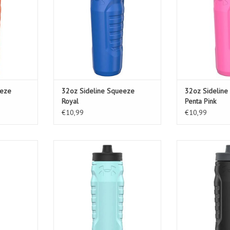
eeze
32oz Sideline Squeeze
32oz Sideline
Royal
Penta Pink
€10,99
€10,99
eeze Red
32oz Sideline Squeeze Breeze
32oz Sideline Sq
Blue
G
KELWAGEN
TOEVOEGEN AAN WINKELWAGEN
TOEVOEGEN AA