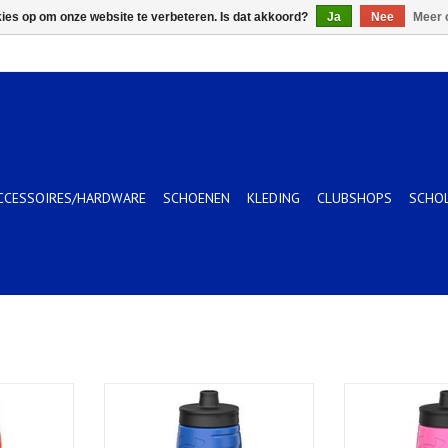
kies op om onze website te verbeteren. Is dat akkoord?
Ja
Nee
Meer 
CCESSOIRES/HARDWARE
SCHOENEN
KLEDING
CLUBSHOPS
SCHO
eze Blaze
32oz Sideline Squeeze Royal
32oz Sideline S
TOEVOEGEN AAN WINKELWAGEN
TOEVOEGEN AA
KELWAGEN