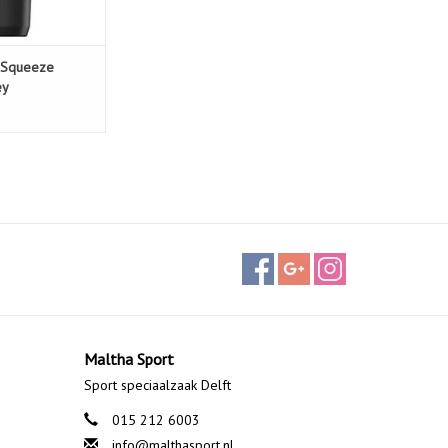
 Squeeze
ey
Maltha Sport
Sport speciaalzaak Delft
015 212 6003
info@malthasport.nl