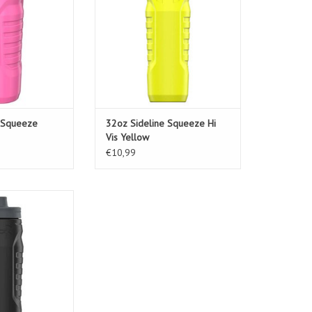
 Squeeze
32oz Sideline Squeeze Hi
Vis Yellow
€10,99
ueeze Black/Pitch
rey
N WINKELWAGEN