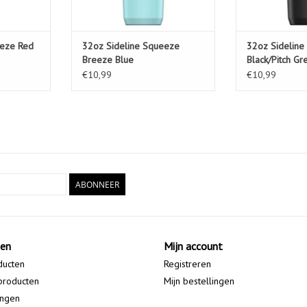
eeze Red
32oz Sideline Squeeze
32oz Sideline
Breeze Blue
Black/Pitch Gr
€10,99
€10,99
ABONNEER
ten
Mijn account
ducten
Registreren
producten
Mijn bestellingen
ingen