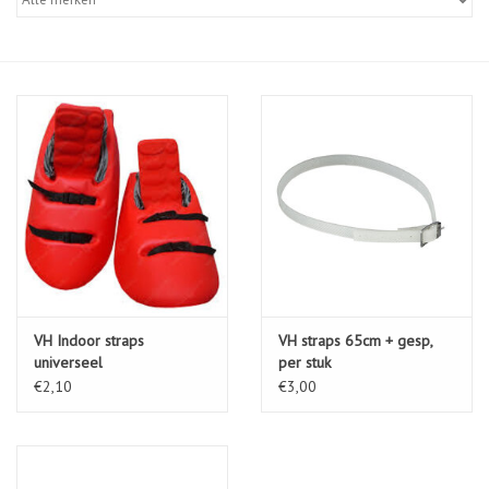
Diensten
Merken
VH Indoor straps
VH straps 65cm + gesp,
universeel
per stuk
€2,10
€3,00