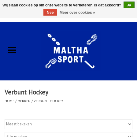
Wij slaan cookies op om onze website te verbeteren. Is dat akkoord?
Ja
Nee
Meer over cookies »
0 Artikelen - €0,00
Home
ACCESSOIRES/HARDWARE
SCHOENEN
KLEDING
Verbunt Hockey
CLUBSHOPS
HOME
/
MERKEN
/
VERBUNT HOCKEY
SCHOLEN
Afspraak Loop Analyse