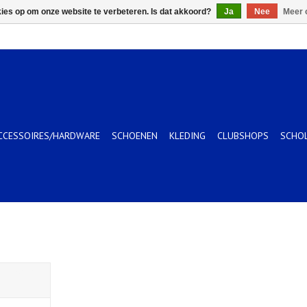
kies op om onze website te verbeteren. Is dat akkoord?
Ja
Nee
Meer 
CCESSOIRES/HARDWARE
SCHOENEN
KLEDING
CLUBSHOPS
SCHO
oor 24/25
KELWAGEN