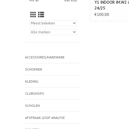
Min: €
0
Max: €
100
Y1 INDOOR IM.W2 i
24/25
€100,00
ACCESSOIRES/HARDWARE
SCHOENEN
KLEDING
CLUBSHOPS
SCHOLEN
AFSPRAAK LOOP ANALYSE