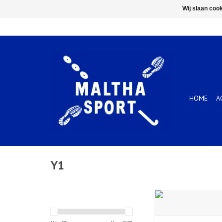
Wij slaan coo
HOME
A
Y1
Y1 INDOOR IM.W2 ind
TOEVOEGEN AAN WIN