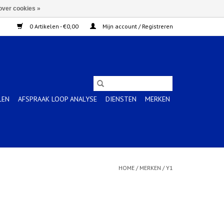
over cookies »
0 Artikelen - €0,00
Mijn account / Registreren
LEN
AFSPRAAK LOOP ANALYSE
DIENSTEN
MERKEN
HOME
/
MERKEN
/
Y1