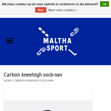
Wij slaan cookies op om onze website te verbeteren. Is dat akkoord?
Ja
Nee
Meer over cookies »
0 Artikelen - €0,00
Home
ACCESSOIRES/HARDWARE
SCHOENEN
KLEDING
Carbon kneehigh sock-nav
CLUBSHOPS
HOME
/
CARBON KNEEHIGH SOCK-NAV
SCHOLEN
Afspraak Loop Analyse