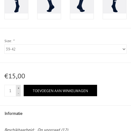
Size:
*
€15,00
+
TOEVOEGEN AAN WINKELWAGEN
-
Informatie
Beschikbaarheid:
Op voorraad
(12)