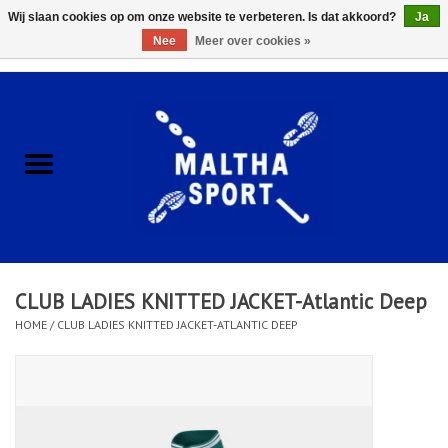
Wij slaan cookies op om onze website te verbeteren. Is dat akkoord?
Ja
Nee
Meer over cookies »
0 Artikelen - €0,00
Home
ACCESSOIRES/HARDWARE
SCHOENEN
KLEDING
CLUB LADIES KNITTED JACKET-Atlantic Deep
CLUBSHOPS
HOME
/
CLUB LADIES KNITTED JACKET-ATLANTIC DEEP
SCHOLEN
Afspraak Loop Analyse