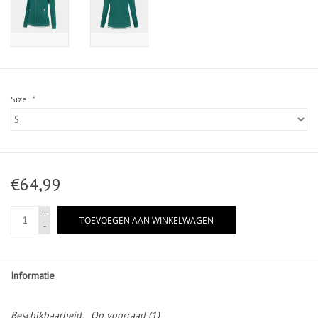
Size:
*
€64,99
+
TOEVOEGEN AAN WINKELWAGEN
-
Informatie
Beschikbaarheid:
Op voorraad
(1)