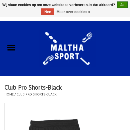
Wij slaan cookies op om onze website te verbeteren. Is dat akkoord?
Ja
Nee
Meer over cookies »
0 Artikelen - €0,00
Home
ACCESSOIRES/HARDWARE
SCHOENEN
KLEDING
Club Pro Shorts-Black
CLUBSHOPS
HOME
/
CLUB PRO SHORTS-BLACK
SCHOLEN
Afspraak Loop Analyse