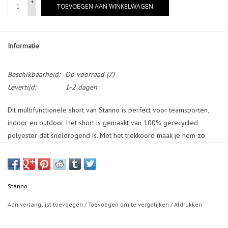
+
TOEVOEGEN AAN WINKELWAGEN
-
Informatie
Beschikbaarheid:
Op voorraad
(7)
Levertijd:
1-2 dagen
Dit multifunctionele short van Stanno is perfect voor teamsporten,
indoor en outdoor. Het short is gemaakt van 100% gerecycled
polyester dat sneldrogend is. Met het trekkoord maak je hem zo
strak als je wil bij de elastische tailleband. Het short heeft geen
binnenbroekje. Altijd fijn om er eentje (extra) van te hebben! Het
Stanno logo is op de linkerbroekspijp aan de voorkant geborduurd.
Stanno
Aan verlanglijst toevoegen
/
Toevoegen om te vergelijken
/
Afdrukken