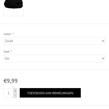
Color:
*
Size:
*
€9,99
+
TOEVOEGEN AAN WINKELWAGEN
-