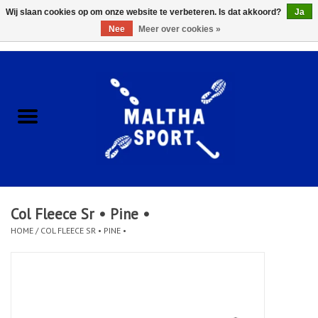
Wij slaan cookies op om onze website te verbeteren. Is dat akkoord?
Ja
Nee
Meer over cookies »
0 Artikelen - €0,00
Home
ACCESSOIRES/HARDWARE
SCHOENEN
KLEDING
Col Fleece Sr • Pine •
CLUBSHOPS
HOME
/
COL FLEECE SR • PINE •
SCHOLEN
Afspraak Loop Analyse