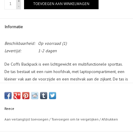
+
TOEVOEGEN AAN WINKELWAGEN
-
Informatie
Beschikbaarheid:
Op voorraad
(1)
Levertijd:
1-2 dagen
De Coffs Backpack is een lichtgewicht en multifunctionele sporttas.
De tas bestaat uit een ruim hoofdvak, met laptopcompartiment, een
kleiner vak aan de voorzijde en een meshvak aan de zijkant. De tas is
voorzien van reflecterende prints, een vuilbestendige bodem. Een
kleine veiligheidsfluit die geïntegreerd is in de gesp, kan helpen in
noodgevallen. Afmetingen: 50 x 34 x 18 cm (H x B x D).
Reece
Aan verlanglijst toevoegen
/
Toevoegen om te vergelijken
/
Afdrukken