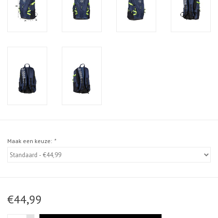
Maak een keuze:
*
€44,99