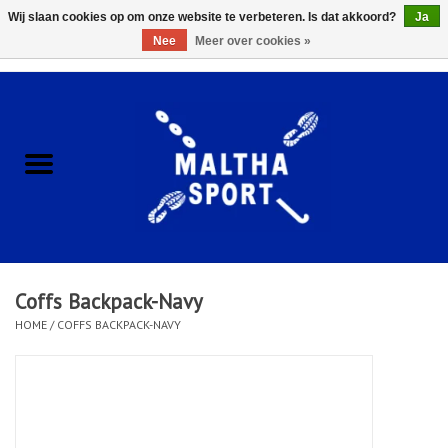
Wij slaan cookies op om onze website te verbeteren. Is dat akkoord?
Ja
Nee
Meer over cookies »
0 Artikelen - €0,00
Home
ACCESSOIRES/HARDWARE
SCHOENEN
KLEDING
Coffs Backpack-Navy
CLUBSHOPS
HOME
/
COFFS BACKPACK-NAVY
SCHOLEN
Afspraak Loop Analyse