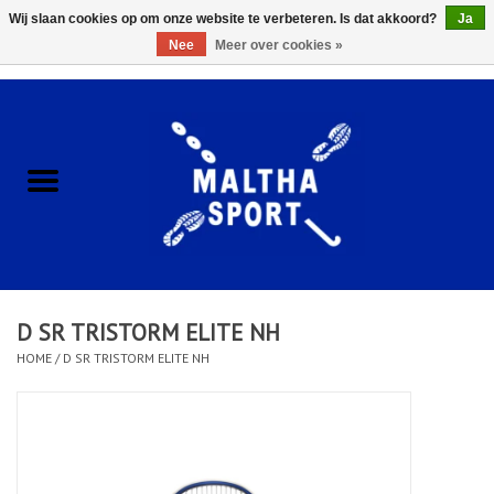
Wij slaan cookies op om onze website te verbeteren. Is dat akkoord?
Ja
Nee
Meer over cookies »
0 Artikelen - €0,00
Home
ACCESSOIRES/HARDWARE
SCHOENEN
KLEDING
D SR TRISTORM ELITE NH
CLUBSHOPS
HOME
/
D SR TRISTORM ELITE NH
SCHOLEN
Afspraak Loop Analyse