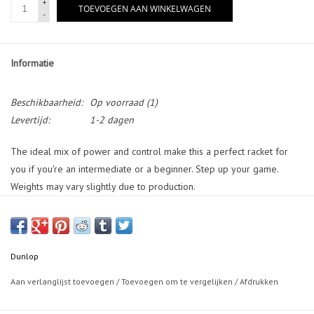
+
TOEVOEGEN AAN WINKELWAGEN
-
Informatie
Beschikbaarheid:
Op voorraad
(1)
Levertijd:
1-2 dagen
The ideal mix of power and control make this a perfect racket for
you if you're an intermediate or a beginner. Step up your game.
Weights may vary slightly due to production.
POWER 6.5
CONTROL 7.5
Dunlop
Aan verlanglijst toevoegen
/
Toevoegen om te vergelijken
/
Afdrukken