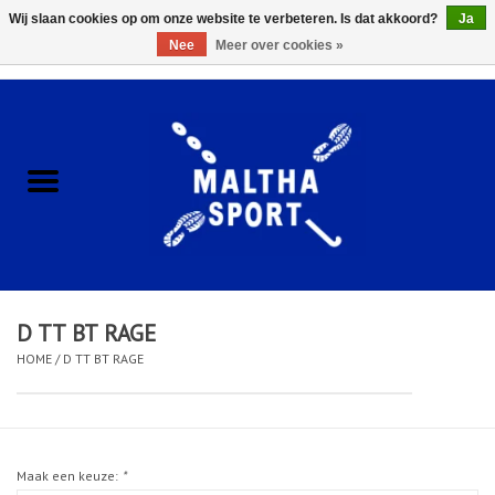
Wij slaan cookies op om onze website te verbeteren. Is dat akkoord?
Ja
Nee
Meer over cookies »
0 Artikelen - €0,00
Home
ACCESSOIRES/HARDWARE
SCHOENEN
KLEDING
D TT BT RAGE
CLUBSHOPS
HOME
/
D TT BT RAGE
SCHOLEN
Maak een keuze:
*
Afspraak Loop Analyse