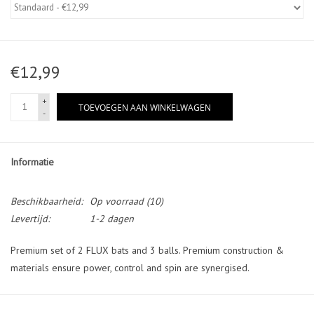
Diensten
€12,99
Merken
+
TOEVOEGEN AAN WINKELWAGEN
-
Informatie
Beschikbaarheid:
Op voorraad
(10)
Levertijd:
1-2 dagen
Premium set of 2 FLUX bats and 3 balls. Premium construction &
materials ensure power, control and spin are synergised.