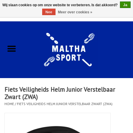
Wij slaan cookies op om onze website te verbeteren. Is dat akkoord?
Ja
Nee
Meer over cookies »
0 Artikelen - €0,00
Home
ACCESSOIRES/HARDWARE
SCHOENEN
KLEDING
Fiets Veiligheids Helm Junior Verstelbaar
CLUBSHOPS
Zwart (ZWA)
HOME
/
FIETS VEILIGHEIDS HELM JUNIOR VERSTELBAAR ZWART (ZWA)
SCHOLEN
Afspraak Loop Analyse