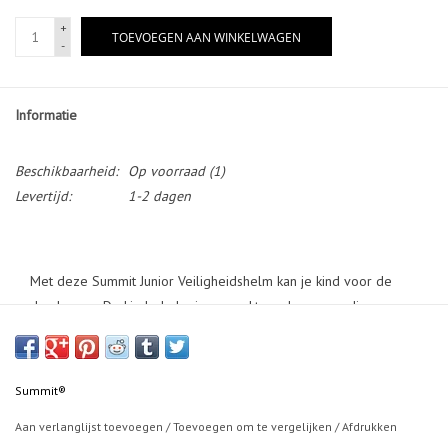
+
TOEVOEGEN AAN WINKELWAGEN
-
Informatie
Beschikbaarheid:
Op voorraad
(1)
Levertijd:
1-2 dagen
Met deze Summit Junior Veiligheidshelm kan je kind voor de
dag komen. De kinderhelm is gemaakt van hoogwaardige
materialen en vrolijke kleuren om je kleine te beschermen
tijdens als zijn avonturen. De helm kan gebruikt worden tijdens
het fietsen, maar ook geschikt voor skaten, steppen en
Summit®
schaatsen.
Aan verlanglijst toevoegen
/
Toevoegen om te vergelijken
/
Afdrukken