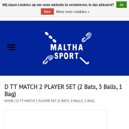
Wij slaan cookies op om onze website te verbeteren. Is dat akkoord?
Ja
Nee
Meer over cookies »
0 Artikelen - €0,00
Home
ACCESSOIRES/HARDWARE
SCHOENEN
KLEDING
D TT MATCH 2 PLAYER SET (2 Bats, 3 Balls, 1
CLUBSHOPS
Bag)
HOME
/
D TT MATCH 2 PLAYER SET (2 BATS, 3 BALLS, 1 BAG)
SCHOLEN
Afspraak Loop Analyse