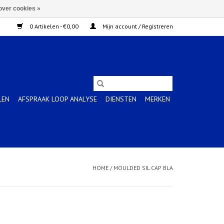
over cookies »
0 Artikelen - €0,00
Mijn account / Registreren
LEN
AFSPRAAK LOOP ANALYSE
DIENSTEN
MERKEN
HOME
/
MOULDED SIL CAP BLA