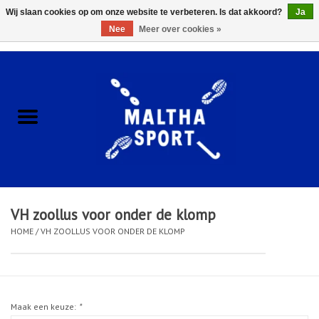
Wij slaan cookies op om onze website te verbeteren. Is dat akkoord?
Ja
Nee
Meer over cookies »
0 Artikelen - €0,00
Home
ACCESSOIRES/HARDWARE
SCHOENEN
KLEDING
VH zoollus voor onder de klomp
CLUBSHOPS
HOME
/
VH ZOOLLUS VOOR ONDER DE KLOMP
SCHOLEN
Maak een keuze:
*
Afspraak Loop Analyse