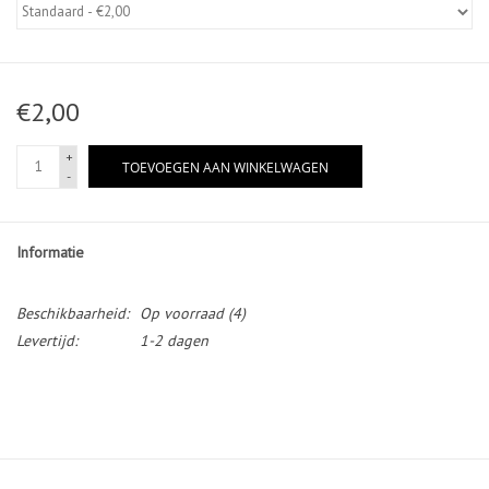
Diensten
€2,00
Merken
+
TOEVOEGEN AAN WINKELWAGEN
-
Informatie
Beschikbaarheid:
Op voorraad
(4)
Levertijd:
1-2 dagen