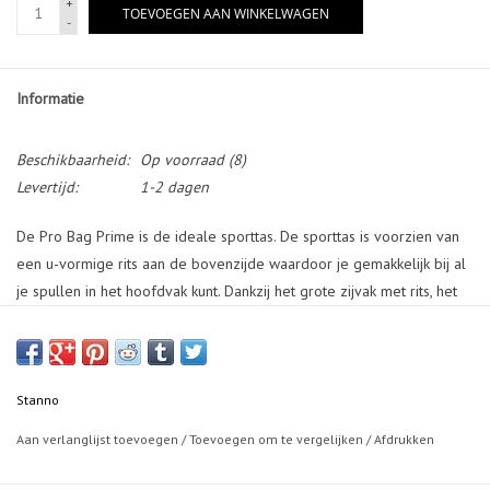
+
TOEVOEGEN AAN WINKELWAGEN
-
Informatie
Beschikbaarheid:
Op voorraad
(8)
Levertijd:
1-2 dagen
De Pro Bag Prime is de ideale sporttas. De sporttas is voorzien van
een u-vormige rits aan de bovenzijde waardoor je gemakkelijk bij al
je spullen in het hoofdvak kunt. Dankzij het grote zijvak met rits, het
mesh zijvak, het sleutelvakje met rits aan de binnenzijde en het
aparte (waterafstotende) schoenenvak kan je in deze sporttas heel
veel sportspullen kwijt. De tas is verder voorzien van een
verstelbare schouderband met zachte pad en de onderkant is
Stanno
voorzien van studs voor extra bescherming. Afmetingen: 48x50x32
Aan verlanglijst toevoegen
/
Toevoegen om te vergelijken
/
Afdrukken
cm (HxBxD).