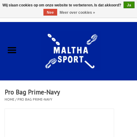
Wij slaan cookies op om onze website te verbeteren. Is dat akkoord?
Ja
Nee
Meer over cookies »
0 Artikelen - €0,00
Home
ACCESSOIRES/HARDWARE
SCHOENEN
KLEDING
Pro Bag Prime-Navy
CLUBSHOPS
HOME
/
PRO BAG PRIME-NAVY
SCHOLEN
Afspraak Loop Analyse