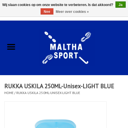
Wij slaan cookies op om onze website te verbeteren. Is dat akkoord?
Ja
Nee
Meer over cookies »
0 Artikelen - €0,00
Home
ACCESSOIRES/HARDWARE
SCHOENEN
KLEDING
RUKKA USKILA 250ML-Unisex-LIGHT BLUE
CLUBSHOPS
HOME
/
RUKKA USKILA 250ML-UNISEX-LIGHT BLUE
SCHOLEN
Afspraak Loop Analyse