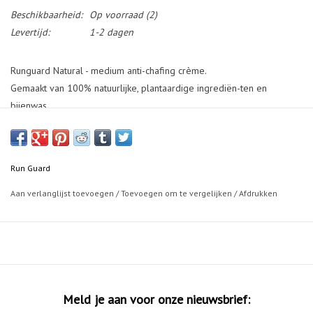
Beschikbaarheid:
Op voorraad
(2)
Levertijd:
1-2 dagen
Runguard Natural - medium anti-chafing crème.
Gemaakt van 100% natuurlijke, plantaardige ingrediën-ten en
bijenwas.
Runguard natural biedt je op natuurlijke wijze bescherming tegen
vervelende schuurplekken in de oksels en liezen, tussen tenen, op
handen, borst of in het gezicht, of overal waar je hier maar last van
Run Guard
kunt hebben.
Runguard natural bevat biologische aloë vera, carnaubawas, jojoba-
Aan verlanglijst toevoegen
/
Toevoegen om te vergelijken
/
Afdrukken
olie, sheaboter en kokosolie
Meld je aan voor onze nieuwsbrief: