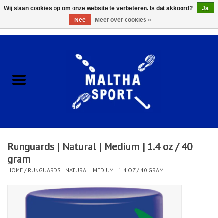
Wij slaan cookies op om onze website te verbeteren. Is dat akkoord?
Ja
Nee
Meer over cookies »
0 Artikelen - €0,00
Home
ACCESSOIRES/HARDWARE
SCHOENEN
KLEDING
Runguards | Natural | Medium | 1.4 oz / 40
CLUBSHOPS
gram
HOME
/
RUNGUARDS | NATURAL | MEDIUM | 1.4 OZ / 40 GRAM
SCHOLEN
Afspraak Loop Analyse