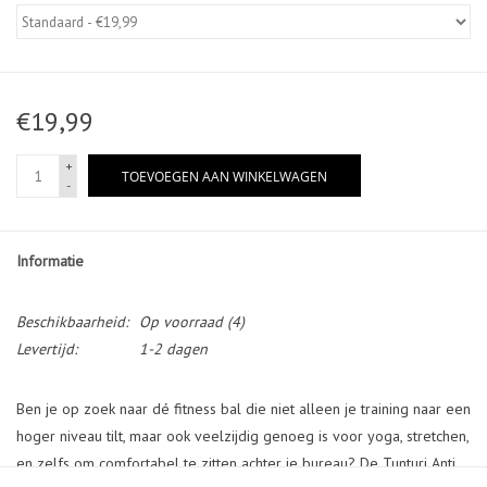
€19,99
+
TOEVOEGEN AAN WINKELWAGEN
-
Informatie
Beschikbaarheid:
Op voorraad
(4)
Levertijd:
1-2 dagen
Ben je op zoek naar dé fitness bal die niet alleen je training naar een
hoger niveau tilt, maar ook veelzijdig genoeg is voor yoga, stretchen,
en zelfs om comfortabel te zitten achter je bureau? De Tunturi Anti