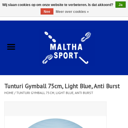
Wij slaan cookies op om onze website te verbeteren. Is dat akkoord?
Ja
Nee
Meer over cookies »
0 Artikelen - €0,00
Home
ACCESSOIRES/HARDWARE
SCHOENEN
KLEDING
Tunturi Gymball 75cm, Light Blue, Anti Burst
CLUBSHOPS
HOME
/
TUNTURI GYMBALL 75CM, LIGHT BLUE, ANTI BURST
SCHOLEN
Afspraak Loop Analyse