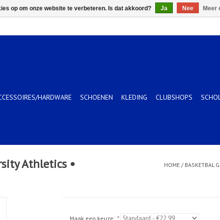
kies op om onze website te verbeteren. Is dat akkoord?
Ja
Nee
Meer 
CCESSOIRES/HARDWARE
SCHOENEN
KLEDING
CLUBSHOPS
SCHO
ity Athletics •
HOME
/
BASKETBAL G
Maak een keuze:
*