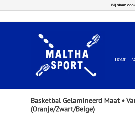
Wij slaan coo
HOME
A
Basketbal Gelamineerd Maat • Vars
(Oranje/Zwart/Beige)