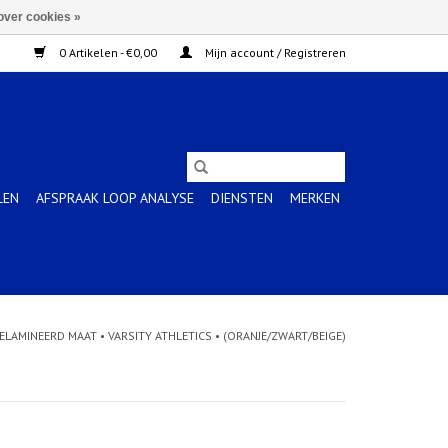
over cookies »
0 Artikelen - €0,00
Mijn account / Registreren
LEN
AFSPRAAK LOOP ANALYSE
DIENSTEN
MERKEN
ELAMINEERD MAAT • VARSITY ATHLETICS • (ORANJE/ZWART/BEIGE)