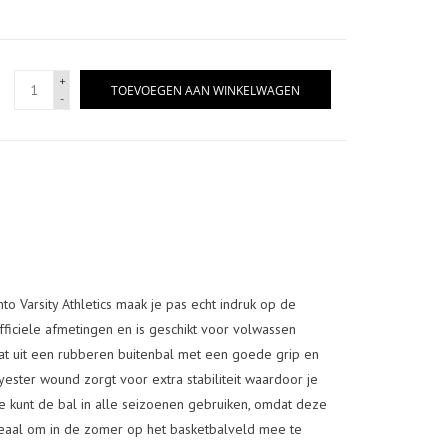
+
TOEVOEGEN AAN WINKELWAGEN
-
o Varsity Athletics maak je pas echt indruk op de
fficiele afmetingen en is geschikt voor volwassen
aat uit een rubberen buitenbal met een goede grip en
ester wound zorgt voor extra stabiliteit waardoor je
Je kunt de bal in alle seizoenen gebruiken, omdat deze
Ideaal om in de zomer op het basketbalveld mee te