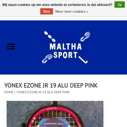
Wij slaan cookies op om onze website te verbeteren. Is dat akkoord?
Ja
Nee
Meer over cookies »
0 Artikelen - €0,00
Home
ACCESSOIRES/HARDWARE
SCHOENEN
KLEDING
YONEX EZONE JR 19 ALU DEEP PINK
CLUBSHOPS
HOME
/
YONEX EZONE JR 19 ALU DEEP PINK
SCHOLEN
Afspraak Loop Analyse