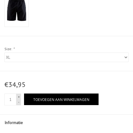
Size:
*
€34,95
+
TOEVOEGEN AAN WINKELWAGEN
-
Informatie