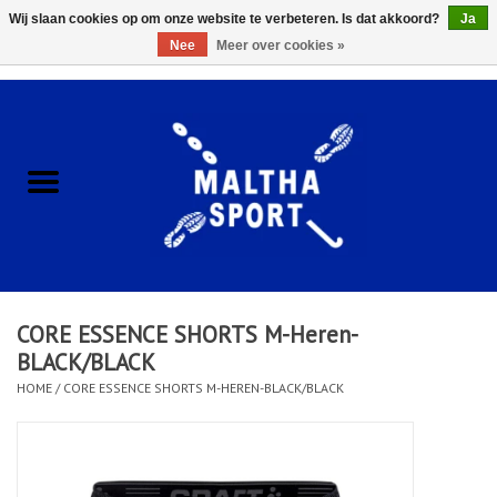
Wij slaan cookies op om onze website te verbeteren. Is dat akkoord?
Ja
Nee
Meer over cookies »
0 Artikelen - €0,00
Home
ACCESSOIRES/HARDWARE
SCHOENEN
KLEDING
CORE ESSENCE SHORTS M-Heren-
CLUBSHOPS
BLACK/BLACK
HOME
/
CORE ESSENCE SHORTS M-HEREN-BLACK/BLACK
SCHOLEN
Afspraak Loop Analyse