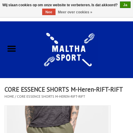
Wij slaan cookies op om onze website te verbeteren. Is dat akkoord?
Ja
Nee
Meer over cookies »
0 Artikelen - €0,00
Home
ACCESSOIRES/HARDWARE
SCHOENEN
KLEDING
CORE ESSENCE SHORTS M-Heren-RIFT-RIFT
CLUBSHOPS
HOME
/
CORE ESSENCE SHORTS M-HEREN-RIFT-RIFT
SCHOLEN
Afspraak Loop Analyse