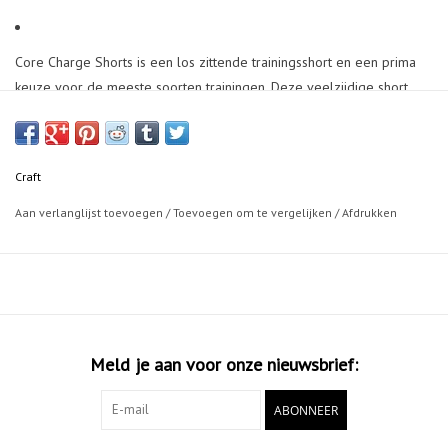
Core Charge Shorts is een los zittende trainingsshort en een prima
keuze voor de meeste soorten trainingen. Deze veelzijdige short
heeft een verstelbare taille met trekkoord en twee schuine
steekzakken. Multi-trainingsconcept. Charge is een multi-
trainingsconcept dat intensieve trainingen combineert met street
Craft
fashion om een gedurfd statement te maken op de sportschool, in
het stedelijk groen en elders. - Verstelbare taille met trekkoord -
Aan verlanglijst toevoegen
/
Toevoegen om te vergelijken
/
Afdrukken
Twee schuine steekzakken - Nonchalante pasvorm
100% Polyester
Machine wash in 40 degrees.
Meld je aan voor onze nieuwsbrief:
ABONNEER